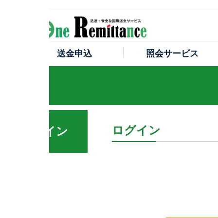
送金申込
照会サービス
サー
ログイン
イン
会員