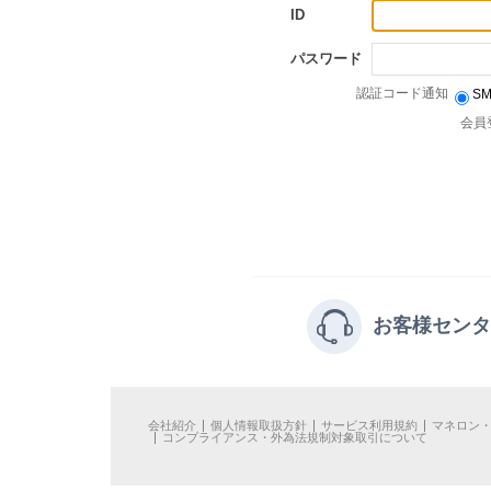
ID
パスワード
認証コード通知
SMS
Email
会員登録
ㅣ
ID 又は
お客様センター
電話 : 0
会社紹介
個人情報取扱方針
サービス利用規約
マネロン・テロ資金供与防止基
コンプライアンス・外為法規制対象取引について
Copyright ⓒ 201